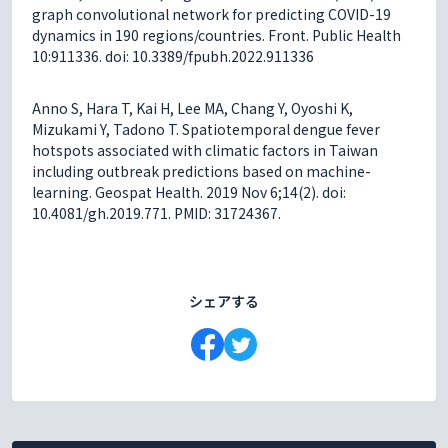
graph convolutional network for predicting COVID-19
dynamics in 190 regions/countries. Front. Public Health
10:911336. doi: 10.3389/fpubh.2022.911336
Anno S, Hara T, Kai H, Lee MA, Chang Y, Oyoshi K,
Mizukami Y, Tadono T. Spatiotemporal dengue fever
hotspots associated with climatic factors in Taiwan
including outbreak predictions based on machine-
learning. Geospat Health. 2019 Nov 6;14(2). doi:
10.4081/gh.2019.771. PMID: 31724367.
シェアする