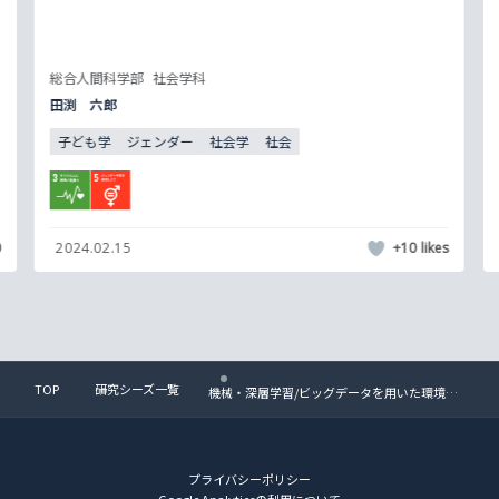
総合人間科学部
社会学科
田渕 六郎
子ども学
ジェンダー
社会学
社会
0
2024.02.15
+10
TOP
研究シーズ一覧
機械・深層学習/ビッグデータを用いた環境・
健康に関する応用研究
プライバシーポリシー
Google Analyticsの利用について