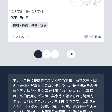
理工学部
情報理工学科
宮本 裕一郎
情報・通信
基礎・理論
2023.07.22
+2
1
2
3
...
20
本シーズ集に掲載されている技術情報、及び文書・図
面・画像・写真などのコンテンツは、著作権法その他
の各種の法律・条令等で保護されています。お客様
は、私的使用など法律・条令等で認められる範囲内で
のみ、これらのコンテンツを利用できます。上記を超
えた利用（複製、改変、送信、頒布、譲渡等を含みま
す）は、学校法人上智学院の明示の許諾が必要です。