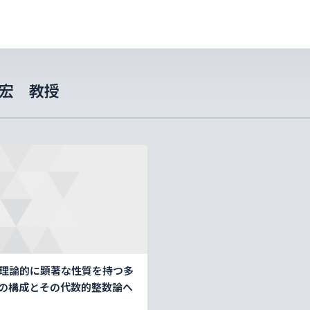
宏 教授
ois理論的に顕著な性質を持つ多
の構成とその代数的整数論へ