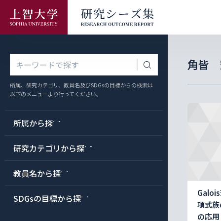
角皆 
所属、研究カテゴリ、
教員名及び
SDGsの目標からの検索は
以下のメニューより
行ってください。
所属から探す
研究カテゴリから探す
教員名から探す
Gal
SDGsの目標から探す
項式族
の応用