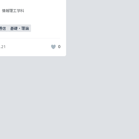
情報理工学科
通信
基礎・理論
.21
0